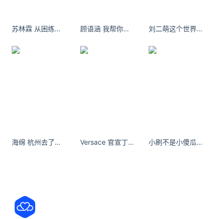
突破2100万，引发大量网友讨论。据
敖厂长复活向观众道歉 自述翻车经历 网友支持改
苏林霖 从困练到不困 再累到困…… 晚安好梦
顾语涵 我帮你挡着他们，你只可以难过一小会。
刘二萌这个世界我们都只来一次 不妨大胆一些
过
今日，知名UP主敖厂长联动标准懒狗初号机发布了一
段采访视频，敖厂长也针对此前的多个翻车经历讲述
了自己的心路历程，并向观众们道歉。他坦言不在意
视频数据，只希望靠优质内容逐步扭转口碑，哪怕只
有一位观众也会
滴滴回应“乘客车内排泄司机崩溃”事件：将承担清
洁费用
近日，四川南充一位网约车司机遇到一件特别糟心的
海绵 杭州去了还会再去的店 - 小红书
Versace 官宣丁禹兮出任全球品牌代言人 | SocialBeta
小刷不是小傻瓜：想让流星实现幸福的愿望～ #萌妹子#伯希和冲锋衣#伯希和风盾软壳衣#奔赴自然#户外衣橱
事，一名乘客在他车上排泄，把车内弄得又脏又臭，
司机损失不小，索赔还没着落。5月29日，@滴滴出
行 发布声明：我们留意到“乘客车内排泄司机花1000
元换座椅