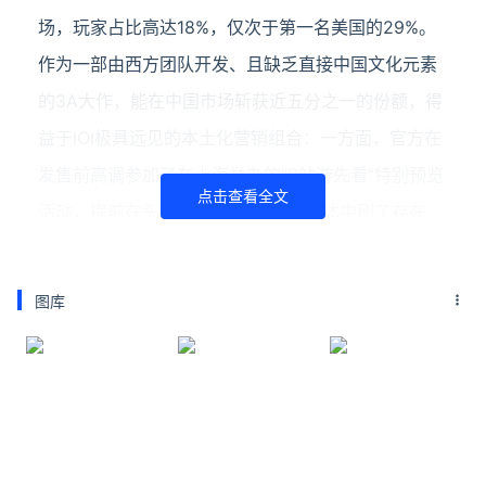
场，玩家占比高达18%，仅次于第一名美国的29%。
作为一部由西方团队开发、且缺乏直接中国文化元素
的3A大作，能在中国市场斩获近五分之一的份额，得
益于IOI极具远见的本土化营销组合：一方面，官方在
发售前高调参加了在上海举办的“B站游先看”特别预览
点击查看全文
活动，提前在头部UP主与核心玩家群体中刷了存在
感；另一方面，官方诚意十足的区域定价策略征服了
中国玩家。
图库
延伸阅读
iPhone18 Pro四色实锤！颜值封神 堪称"机中贵
族"
近期，#iPhone18Pro 四色实锤了#话题引发广泛讨
论，相关爆料图片已在网络上传播开来，显示iPhone
18 Pro将提供四款全新配色，相关话题微博阅读量已