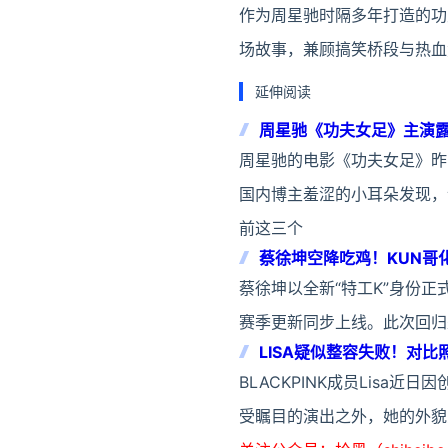
作为周星驰时隔多年打造的功
场故事，兼顾搞笑桥段与热血
延伸阅读
周星驰《功夫女足》主演
周星驰的电影《功夫女足》昨
国内博主羞涩的小耳朵发现，
前这三个
蔡徐坤空降吃鸡！KUN哥
蔡徐坤以全新“特工K”身份正
赛季更新同步上线。此次回归
LISA疑似整容失败！对比
BLACKPINK成员Lisa
受瞩目的演出之外，她的外貌