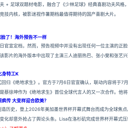
夫 + 足球双题材电影，融合了《少林足球》经典喜剧功夫风格
竞技内核，被影迷视作暑期档最值得期待的国产喜剧大片。
露脸了！海外预告不一样
日官宣定档，然而，预告视频中并没有出现任何一位主演的正脸
该影片的海外版本中出现了主演三人迪丽热巴、张小斐和张艺兴
化身特工K
式回归《绝地求生》。官方于7月6日官宣确认，联动内容将于7月
是蔡徐坤作为《绝地求生》首位全球代言人的又一次合作。他将化
照疯传 大变样迎合欧美？
近日因创造历史，登上2026年美加墨世界杯开幕式舞台而成为全球焦
变化却意外抢占了舆论头条。Lisa在洛杉矶完成世界杯开幕式压