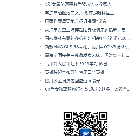
5岁女童坠河获救后哭求钓友救家人
李连杰晒图炫二女儿:现在是眼科医生
国家档案局要地方征订书籍?谣言
高海宁真空上阵穿超贴身晚装走廊热舞，忘我
转圈险泄春光
萧敬腾林有慧补办婚礼：相差14岁的姐弟恋
经历17年爱情长跑
新款AMG GLS 63亮相：沿用4.0T V8发动机
​高海宁晒完美曲线散发女人味，汤洛雯一句话
讲出网民心声
马币对人民币汇率2023年7月6日
英雄联盟宣布暂时禁用四个英雄
胧月公主扮演者回应近照曝光
00后女孩离职旅行存款却越变越多：该省省该
花花