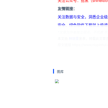
关注公众号：拾黑（shiheib
友情链接：
关注数据与安全，洞悉企业级服务市场：
安全、绿色软件下载就上极速下载站：h
*文章为作者独立观点，不代表 牛
本文由
林培雯
发表，转载此文章须
原文链接 https://www.niupinhui.c
游民星空
周星驰
图库