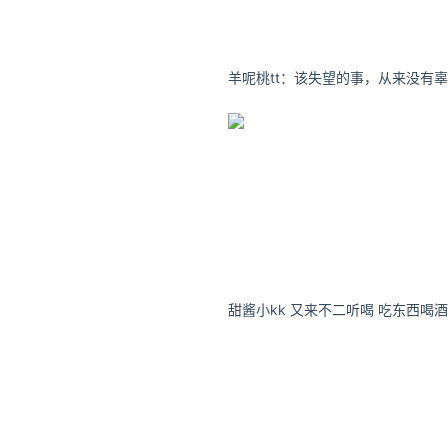
甜酱小kk 又来不二听喝 吃东西喝