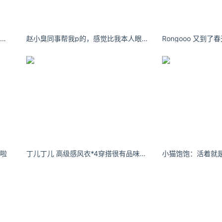
羊呢桃tt：该失望的事，从来没有辜负过我。
赵小臭同事帮我p的，感觉比我本人眼睛大呢
Rongooo 又到了
酒啦
丁儿丁儿 高级感风衣*4穿搭很有品味的贵姐人设 - 小红书