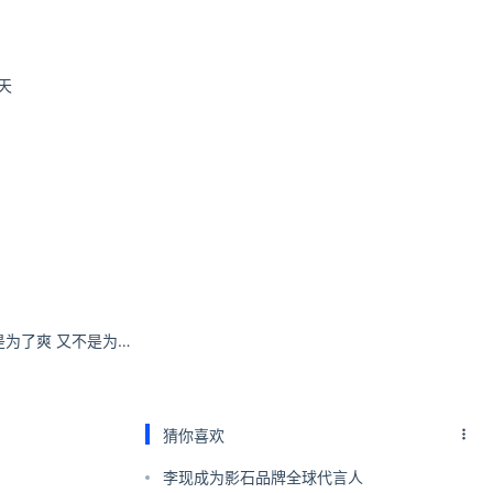
春天
小猫饱饱：活着就是为了爽 又不是为了得个奖。#inmyfeelings
猜你喜欢
李现成为影石品牌全球代言人