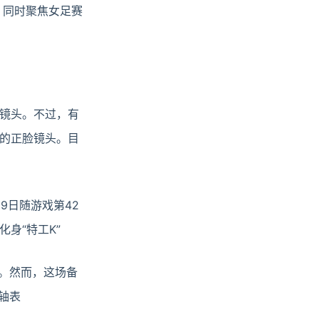
，同时聚焦女足赛
镜头。不过，有
的正脸镜头。目
9日随游戏第42
身“特工K”
点。然而，这场备
轴表