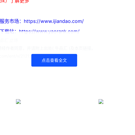
ook）了解更多
https://www.ijiandao.com/
ttps://www.yaorank.com/
品汇 立场
经作者同意，并请附上出处( 牛品汇 )及本页链接。
om/ent/v/21212.html
点击查看全文
功夫女足