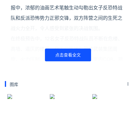
报中，浓郁的油画艺术笔触生动勾勒出女子反恐特战
队和反派恐怖势力正邪交锋，双方阵营之间的生死之
战火力全开，令人感受到紧张的决战氛围。
在终极预告中，12名女子反恐特战队员不断在危楼、
高墙、逼仄的楼道、化工厂等地与恐怖武装集团周
点击查看全文
旋，火力压制、爆破破障、切角清房、室内CQB、狙
击等战术轮番上阵；恐怖武装集团则有先进的装备，
超强的火力和狠厉的手段，给女子反恐特战队带来了
图库
巨大的伤害。双方的火热对峙下，这场营救任务的难
度不断升级，也使人看得极为过瘾。究竟她们能否凭
自己的实力硬扛到底，完成不可能的极限营救任务？
敬请期待。
全员“狠人”挑战极限