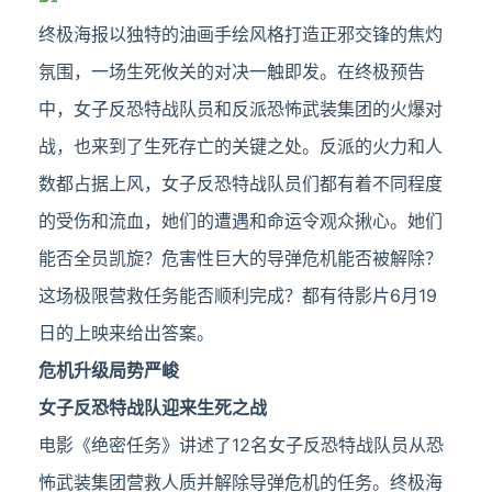
终极海报以独特的油画手绘风格打造正邪交锋的焦灼
氛围，一场生死攸关的对决一触即发。在终极预告
中，女子反恐特战队员和反派恐怖武装集团的火爆对
战，也来到了生死存亡的关键之处。反派的火力和人
数都占据上风，女子反恐特战队员们都有着不同程度
的受伤和流血，她们的遭遇和命运令观众揪心。她们
能否全员凯旋？危害性巨大的导弹危机能否被解除？
这场极限营救任务能否顺利完成？都有待影片6月19
日的上映来给出答案。
危机升级局势严峻
女子反恐特战队迎来生死之战
电影《绝密任务》讲述了12名女子反恐特战队员从恐
怖武装集团营救人质并解除导弹危机的任务。终极海