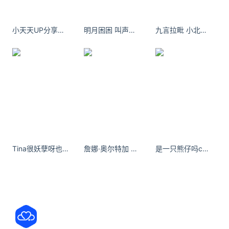
卢靖姗于文文蒋璐霞屈菁菁全新蜕变
《绝密任务》是国内首部女子反恐特战队硬核电影，
小天天UP分享欲里藏着我对你溢于言表的喜爱
明月困困 叫声姐姐不过分吧 ​​​​
九言拉毗 小北鼻，我想我是你的朱丽叶。恋伊港
弥补了这一题材在大银幕上映的空白。谈及影片的拍
摄初衷，曾有着特战部队服役经历、同时也是该片总
编剧兼总制片人的王维表示，希望 “有越来越多的人
能了解她们的付出和守护！”为了在形神上更加贴近角
色，以卢靖姗、于文文、蒋璐霞、屈菁菁等为代表的
演员，更是全员主动挑战极限，下死手“狠”虐自己。
在开机前近两个月的魔鬼训练中，她们的体能大幅提
Tina很妖孽呀也是用上了真正裸感的001含春tt了
詹娜·奥尔特加 星期三 第一季 的海报
是一只熊仔吗cos图集_是一只熊仔吗生盐诺亚比基尼兔女郎[持续更新]
升，轻松就能抱起对方并行走自如。
其中卢靖姗克服对水的恐惧，成功拍摄精彩的水战
戏；于文文更是突破身心双重考验生吃蚯蚓，令人惊
呼：“姐是超级大狠人！”“姐姐强得吓人！”有着武术和