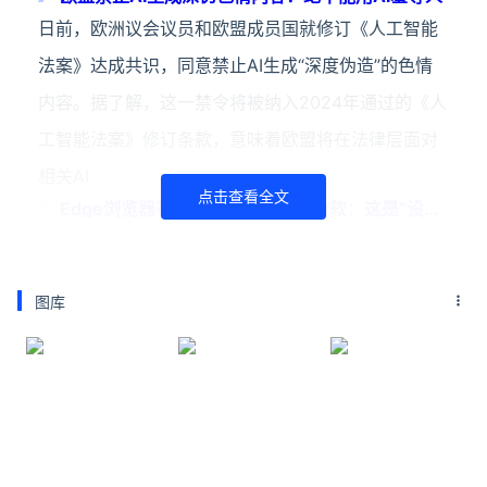
日前，欧洲议会议员和欧盟成员国就修订《人工智能
法案》达成共识，同意禁止AI生成“深度伪造”的色情
内容。据了解，这一禁令将被纳入2024年通过的《人
工智能法案》修订条款，意味着欧盟将在法律层面对
相关AI
点击查看全文
Edge浏览器被曝明文保存密码！微软：这是“设计”
不是漏洞
一位挪威网络安全研究员近日发现，微软Edge浏览器
会将用户保存的密码以明文形式存储在内存中。这意
图库
味着，只要攻击者能够获得计算机的访问权限(例如通
过共享管理员账户)，就有可能窃取所有已保存的密
码。该研究
关注公众号：拾黑（shiheibook）了解更多
友情链接：