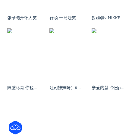
关注数据与安全，洞悉企业级服务市场：
https://www.ijiandao.com/
张予曦开怀大笑甜美气质图片
孖萌 一弯浅笑，万千深情，尘烟几许，浅思淡行。
封疆疆v NIKKE 胜利女神 海伦娜
安全、绿色软件下载就上极速下载站：
https://www.yaorank.com/
*文章为作者独立观点，不代表 牛品汇 立场
本文由
卡比喵
发表，转载此文章须经作者同意，并请附上出
处( 牛品汇 )及本页链接。
原文链接 https://www.niupinhui.com/ent/v/20842.html
3DMGame
木乃伊
李·克宁
隔壁马哥 你也穿了白色入境 - 小红书
吐司妹妹呀：#平安喜乐诸事顺遂 #愿所求皆所愿
亲爱的慧 今日pilates - 小红书
杰克·雷诺
莱娅·科斯塔
梅·卡拉美维
娜塔莉·葛蕾丝
维若妮卡·法肯