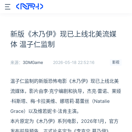
新版《木乃伊》现已上线北美流媒
体 温子仁监制
来源：
3DMGame
2026-05-18 22:52:16
影视
温子仁监制的新版恐怖电影《木乃伊》现已上线北美
流媒体，影片由李·克宁编剧和执导，杰克·雷诺、莱娅
·科斯塔、梅·卡拉美维、娜塔莉·葛蕾丝（Natalie
Grace）以及维若妮卡·法肯主演。
本片原定为《木乃伊》系列电影，2026年1月，官方
发布前导预告，正式片名定为《李克宁 墓乃伊》