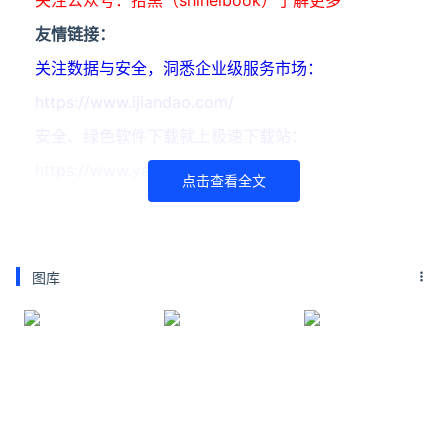
关注公众号：拾黑（shiheibook）了解更多
友情链接：
关注数据与安全，洞悉企业级服务市场：
https://www.ijiandao.com/
安全、绿色软件下载就上极速下载站：
https://www.yaorank.com/
点击查看全文
*文章为作者独立观点，不代表 牛品汇 立场
本文由
叫我幽梦
发表，转载此文章须经作者同意，并请附上
出处( 牛品汇 )及本页链接。
图库
原文链接 https://www.niupinhui.com/ent/star/21232.html
Tommy Hilfiger
周冠宇