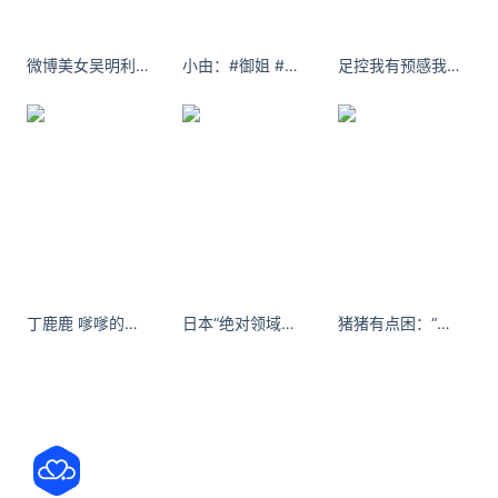
微博美女吴明利Zandra 长腿自拍
小由：#御姐 #辣妹 #闪光灯拍照
足控我有预感我今年会谈一场甜甜的恋爱
丁鹿鹿 嗲嗲的～#ThreeQuarters#TQ女孩 - 小红书
日本“绝对领域日”美照
猪猪有点困：“幸福。#露肩粉色连衣裙 #谁穿谁是人间水蜜桃 #小性感 #美女 #甜妹