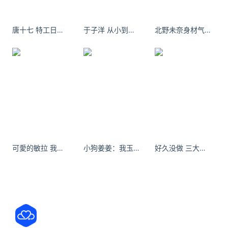
延伸阅读
唐十七 特工日记 代号：17 ​​​​
于子洋 从小到大啥也没拿过第一名
北野未奈身材气质俱佳的E-body新人
爆火韩剧《铁拳教育》女角色演技太逼真 遭观众谩
骂
Netflix 爆款韩剧《铁拳教育》收官后热度持续走高，
饰演单元核心反派韩芮梨的演员朴瑞允近日在首尔钟
路区接受媒体终映专访，回应角色引发的观众负面情
绪，分享了四轮试镜拿下角色的幕后经历、表演筹备
细节与
展博怎么胖成这样了？网友英国偶遇金世佳夫妇
近日，网友在伦敦大英博物馆偶遇金世佳与妻子赵东
可愛的敏拉 我这个该死的漂亮女孩。
小狗姜姜：我玉米溜棋 你们玉米几呀。#ootd穿搭 #辣妹 #我的冬日ootd
好久没做 三大门派是黑丝白丝裸丝派
冉，照片中他腹部明显隆起、与过往精瘦形象形成强
烈反差，随后#金世佳肚子#登上热搜。金世佳一身黑
色休闲短袖搭配运动短裤、反戴棒球帽，妻子赵东冉
穿着条纹短袖配