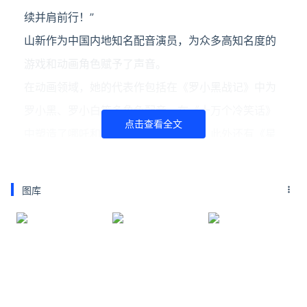
续并肩前行！”
山新作为中国内地知名配音演员，为众多高知名度的
游戏和动画角色赋予了声音。
在动画领域，她的代表作包括在《罗小黑战记》中为
罗小黑、罗小白等多角色配音，在《十万个冷笑话》
点击查看全文
中塑造了哪吒和女王大人等经典形象，此外还有《星
游记》中的笛亚、《非人哉》中的角色以及《那年那
兔那些事儿》等。
图库
在游戏方面，她不仅为《古剑奇谭》系列和《仙剑奇
侠传》系列中的多个角色配音，还为《崩坏学园2》中
的琪亚娜·卡斯兰娜、《梦幻诛仙》中的末离、琉璃以
及《神都夜行录》等游戏献声。值得一提的是，她还
是著名虚拟歌姬洛天依的声源提供者。