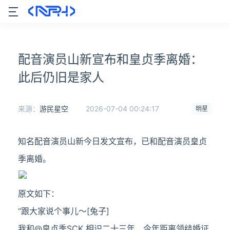
配音演员山新宣布和皇贞季离婚：
此后仍旧是家人
来源：
游民星空
2026-07-04 00:24:17
明星
知名配音演员山新今日发文宣布，已和配音演员皇贞
季离婚。
原文如下：
“跟大家说个事儿～[兔子]
我和@皇贞季SCK 相识二十三年，今年距离领结婚证