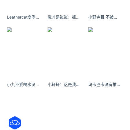
“我跟老公很久没有性关系，但现在很开心啊，已经进
入到另外一种幸福感，他只要帮我煮面、倒水、过马
Leathercat夏季新款高级感设计感气质收腰显瘦显白包臀连衣裙女装
我才是岚岚：抓住夏天的尾巴#这个夏天
小野寺舞 不被情绪裹挟才是高级的自由
路牵我，我就觉得这个男人真好，很愿意厮守走一
生。”她还搞笑自爆自己有玩具，可以自己娱乐，性生
活仍旧美满，“我有其他的东西，你们都有买吧，我换
了好几个。”
延伸阅读
小九不爱喝水没有人能带走你的痛，所以也别让任何人带走你的幸福。
小轩轩：这是我想要的人生，自由#马尔代夫
玛卡巴卡没有推车 有些人长得明明很一般，但就是感觉很好看！
小S韩国被偶遇状态令人担忧
大S在今年2月因流感病逝，妹妹小S痛不欲生。台媒
报道，小S日日流泪，体型暴瘦，状态令人担忧。她已
经请假停工半年，许多粉丝都在耐心等待她的复出。6
月23日有网友在韩国某酒店偶遇小S，并晒出了实况