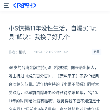
小S惊揭11年没性生活，自爆买“玩
具”解决：我换了好几个
作者：
杨帆
2024-12-02 21:21:42
明星
46岁的台湾金牌主持小S（徐熙娣）向来语出惊人，
她主持过《娱乐百分百》、《康熙来了》等多个经典
台湾综艺节目。近年她主持的《小姐不熙娣》同样大
受欢迎，继早前自爆与老公许雅钧结婚19年，“有10、
11年的时间‘老公没有碰我’，我觉得我下面不知道是什
么东西！”日前小S在节目中，竟公然鼓励老公找年轻