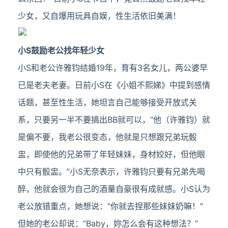
少女，又自爆用玩具自娱，性生活依旧美满！
小S鼓励老公找年轻少女
小S和老公许雅钧结婚19年，育有3名女儿，两公婆早
已是老夫老妻。日前小S在《小姐不熙娣》中提到感情
话题，甚至性生活，她坦言自己能够接受开放式关
系，只要另一半不要搞出BB就可以，“他（许雅钧）就
是偏不要，我老公很变态，他就是只想跟兄弟玩骰
盅，即使他的兄弟带了年轻妹妹，身材姣好，但他眼
中只有骰盅。”小S无奈表示，许雅钧只要有兄弟先喝
醉，他就会很为自己的酒量自豪很有成就感。小S认为
老公放错重点，她想说：“你就去捏那些妹妹奶嘛！”
但她的老公却说：“Baby，妳怎么会有这种想法？”