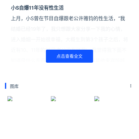
小S自爆11年没有性生活
上月，小S曾在节目自爆跟老公许雅钧的性生活，“我
结婚已经19年了，我只想跟大家分享一下我的心情，
进入婚姻一开始很幸福，大概生到第3个孩子之后，将
近有10、11年的时间‘老公没有碰我’，我觉得我下面不
点击查看全文
知道是什么东西！”小S此番话，让节目其他来宾惊呼
10、11年的时间也太久了。当时小S也因此被安排享用
猛男团体“Wild Wild”的福利，让她忍不住喊：“真的太
图库
爽了！”
小S笑称用玩具自娱
小S曾受访时透露和许雅钧的性生活，她害羞表示，
“我有其他的东西，你们都知道。”她更强调与许雅钧
已有共识，没打算要生第四胎，孩子的数量刚刚好，