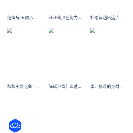
品的优惠信息：iQOO 15T全系立
vivo X500 Pro影像配置曝光泄露 三摄方案 支持
纪辞辞 五颜六色的生活 不能乱七八糟的过
汪汪仙贝在努力 辞旧迎新过年啦
朴恩智趟出这片枯寂就趟过生长
LOFIC
近日，有媒体曝光了vivo X500系列的部分配置信
息。根据目前消息，vivo X500系列预计将包含vivo
X500、vivo X500 Pro以及vivo X500 Pro Max三款
机型，分别
索尼Xperia 10 VII漏洞频发：拍摄卡顿与系统引发
热议
近日，有海外用户和社区整理了索尼Xperia 10 VII上
市后的常见问题与漏洞情况。从目前反馈来看，该机
秋秋不要吃鱼：重发一遍#梨型身材 #包臀裙
陈瑶不管什么遭遇 记得内心装满开心的童话
蜜汁猫裘的身材是男女生都非常羡慕的类型
并未出现大规模死机或系统崩溃等严重故障，但围绕
影像、通信以及系统调校方面的问题较为集中，也引
发
关注公众号：拾黑（shiheibook）了解更多