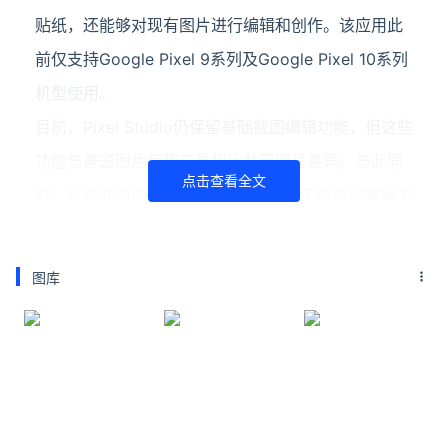
贴纸，还能够对现有图片进行编辑和创作。该应用此
前仅支持Google Pixel 9系列及Google Pixel 10系列
机型使用。
目前，Pixel Studio仍保留基础截图编辑功能，但这些
功能与普通图片编辑工具相比并无明显差异。与此同
点击查看全文
时，谷歌此前还在Gboard更新中移除了贴纸创建相关
入口，并提及将停止部分贴纸生成功能，这也被视为
Pixel Studio逐步退出舞台的重要信号。
图库
延伸阅读
iQOO全系产品叠加国补至高优惠1300元 至高12
期分期免息
6月5日，iQOO手机宣布，“iQOO 618”火热进行中，
全系产品叠加国补至高优惠1300元，以旧换新至高补
贴1200元，至高12期分期免息。以下是iQOO主要产