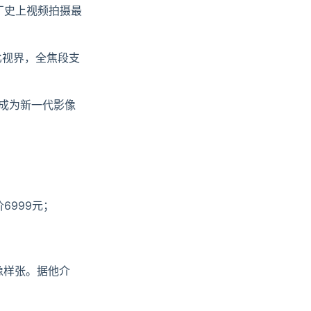
蓝厂史上视频拍摄最
R杜比视界，全焦段支
板，成为新一代影像
价6999元；
人像样张。据他介