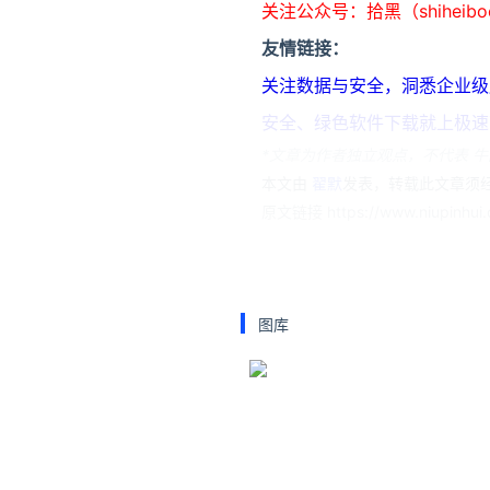
关注公众号：拾黑（shiheib
友情链接：
关注数据与安全，洞悉企业级服务市场：
安全、绿色软件下载就上极速下载站：h
*文章为作者独立观点，不代表 牛
本文由
翟默
发表，转载此文章须经
原文链接 https://www.niupinhui.c
vivo X200 Ultra
vivo
图库