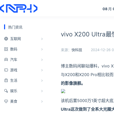
08
月
热门资讯
vivo X200 Ul
互联网
数码
来源：
快科技
2024-12-26 0
汽车
博主数码闲聊站爆料，vivo X
游戏
与X200和X200 Pro相比较
生活
的影像旗舰。
娱乐
该机后置5000万1英寸超大
美食
Ultra这次做到了全系大光圈