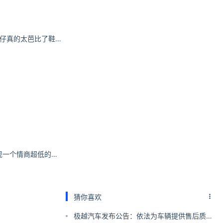
ROUNIAN 粉色+牛仔真的太芭比了鞋子百搭气质
秦苒：当酒桌上出现一个情商超低的人，这把高端局
猜你喜欢
极越汽车发布公告：依法为车辆提供售后质保