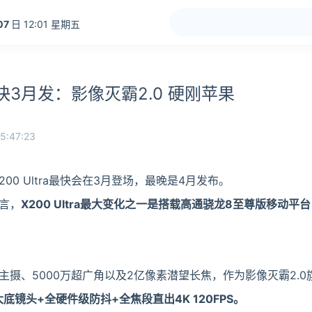
07
日 12:01 星期五
tra最快3月发：影像灭霸2.0 硬刚苹果
5:47:23
200 Ultra最快会在3月登场，最晚是4月发布。
而言，
X200 Ultra最大变化之一是搭载高通骁龙8至尊版移动平台
底主摄、5000万超广角以及2亿像素潜望长焦，作为影像灭霸2.0
大底镜头+全硬件级防抖+全焦段直出4K 120FPS。