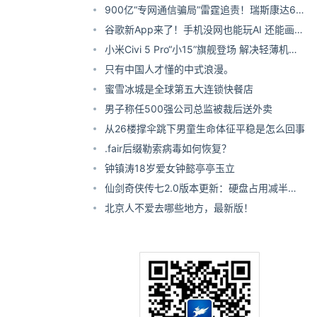
服务
900亿“专网通信骗局”雷霆追责！瑞斯康达60
岁董事长遭刑拘
谷歌新App来了！手机没网也能玩AI 还能画
图、写代码
小米Civi 5 Pro“小15”旗舰登场 解决轻薄机三
大痛点
只有中国人才懂的中式浪漫。
蜜雪冰城是全球第五大连锁快餐店
男子称任500强公司总监被裁后送外卖
从26楼撑伞跳下男童生命体征平稳是怎么回事
.fair后缀勒索病毒如何恢复？
钟镇涛18岁爱女钟懿亭亭玉立
仙剑奇侠传七2.0版本更新：硬盘占用减半，
优化游戏性能
北京人不爱去哪些地方，最新版！