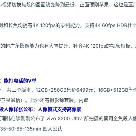
 Ultra视频切换焦段的画面跳变降到最低，正面硬刚苹果，这也是
的主摄和长焦均拥有4K 120fps的录制能力，支持4K 60fps HD
tra的超广角影像能力也有大幅提升，补齐4K 120fps的视频短
式开售：能打电话的V单
式开售，共三个版本，12GB+256GB售价6499元；16GB+512GB售
（支持卫星通信）。此外还有摄影师套装，内置
a蔡司全焦段人像样张公布：人像模式支持高像素
理韩伯啸刚刚公布了 vivo X200 Ultra 所拍摄的蔡司全焦段
了 35-50-85-135mm 四大公认