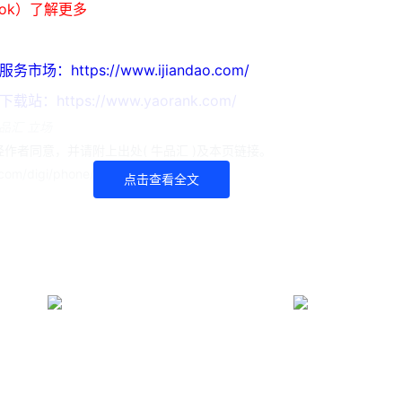
ook）了解更多
https://www.ijiandao.com/
ttps://www.yaorank.com/
品汇 立场
作者同意，并请附上出处( 牛品汇 )及本页链接。
om/digi/phone/15316.html
点击查看全文
快科技
数码闲聊站