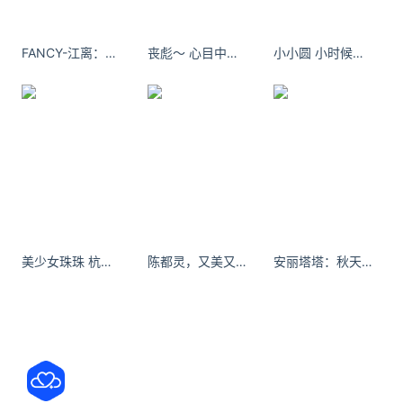
统、采用小屏手感 + 全新形态设计，
关注公众号：拾黑（shiheibook）了解更多
FANCY-江离：人间太喧闹，何不享受孤独
丧彪～ 心目中的Vegas Spa天花板 - 小红书
小小圆 小时候想成为的温柔大姐姐 - 小红书
友情链接：
关注数据与安全，洞悉企业级服务市场：
https://www.ijiandao.com/
安全、绿色软件下载就上极速下载站：
https://www.yaorank.com/
*文章为作者独立观点，不代表 牛品汇 立场
本文由
万事达
发表，转载此文章须经作者同意，并请附上出
美少女珠珠 杭州skyroom夜景绝了 - 小红书
陈都灵，又美又温柔～
安丽塔塔：秋天转瞬即逝
处( 牛品汇 )及本页链接。
原文链接
https://www.niupinhui.com/digi/geek/13476.html
星纪魅族
智能戒指Ring2
健康监测体系
涵盖心率
血氧饱和度
体温