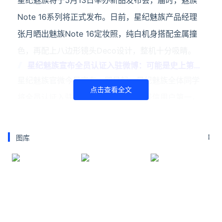
星纪魅族将于5月13日举办新品发布会，届时，魅族
Note 16系列将正式发布。日前，星纪魅族产品经理
张月晒出魅族Note 16定妆照，纯白机身搭配金属撞
色，再配上八边形镜头Deco设计，整机十分吸睛。
星纪魅族宣布全员认证入驻微博：可能是史上第一
个直面用户的公司
星纪魅族官微今日宣布，即日起，星纪魅族全体同学
点击查看全文
将全员认证入驻微博。星纪魅族称，坚信用户第一，
每一位星纪魅族人，希望与用户站在一起，倾听用户
的声音，做用户喜欢的产品，提供用户满意的服务。
图库
星纪魅族集团市场
星纪魅族22系列手机特性公布
IT之家 5 月 6 日消息，星纪魅族集团市场品牌部总经
理万志强 @一匹老万 昨日发文透露了星纪魅族 22 系
列手机部分特性。据称，新机将预装 Flyme 12 系