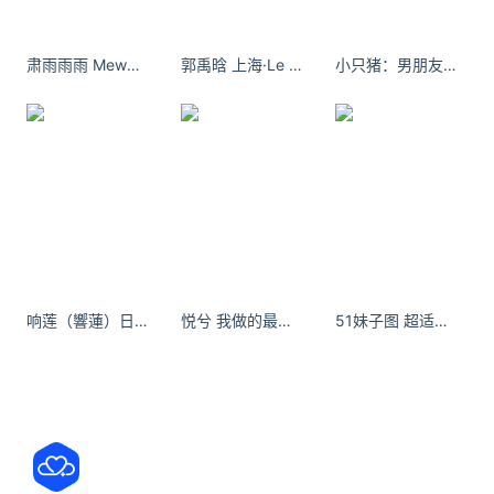
测试期间产生的游戏数据将不予保留。不过，参与本
次技术测试的用户，将直接获得后续测试资格。同
肃雨雨雨 Mew云图计划据点开服祝贺
郭禹晗 上海·Le Bistrot de Racine ​​​​
小只猪：男朋友不见了 帮我艾特一下
时，在遵守法律
吉利汽车：磷酸铁锂电池充电温度参考阈值不超过
65℃
吉利汽车官方账号发布推文《温度超65°C？不推
荐！》讲解磷酸铁锂电池充电的相关注意事项。吉利
汽车指出，针对动力电池充电安全，现行国标
GB/T44500-2024《新能源汽车运行安全性能检验规
程》：磷酸
响莲（響蓮）日常生活中的豪放一面
悦兮 我做的最好也是最失败的事情便是爱你。
51妹子图 超适合穿深V装的「雪白美肌妹」
关注公众号：拾黑（shiheibook）了解更多
友情链接：
关注数据与安全，洞悉企业级服务市场：
https://www.ijiandao.com/