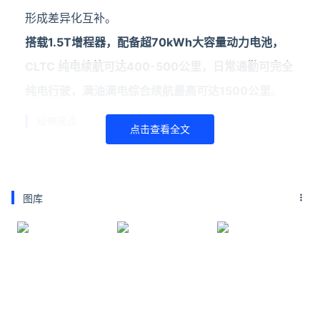
形成差异化互补。
搭载1.5T增程器，配备超70kWh大容量动力电池，
CLTC 纯电续航可达400-500公里，日常通勤可完全
纯电行驶，满油满电综合续航最高可达1500公里
。
延伸阅读
点击查看全文
因大面积航班延误 深圳机场反复播放We are
sorry引热议
据媒体报道，受持续暴雨天气影响，深圳机场出现大
面积航班延误，不少旅客滞留候机大厅，机场方面反
图库
复播放致歉广播“We are sorry”，有网友调侃这句广
播几乎成了深圳机场近期的“专属BGM”。公开信息
腾讯代理育碧经典FPS大作《彩虹六号：攻势》国
服今日首测
《彩虹六号：攻势》技术首测将于今天11:00正式开
启，本次测试为删档测试。官方表示，测试结束后，