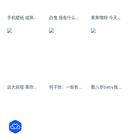
广告、店面运营、食材采购等必要重要环节。
三：泰香柠拥有资深厨师研发团队。品牌创始人多年
手机壁纸 成熟是一种责任，你在别人的责任里长大，你对别人也就责无旁贷。
白曳 我有什么缺点你尽管说，我放大给你看
黑黑嘿呀 今天是蓝色的人
来对餐饮行业热点捕捉及经典产品完善具有丰富的经
验，由他带领的厨师团队不断深挖、专研产品开发。
保持以味道为核心竞争力的经营理念。
加盟条件
经营面积在220㎡以上
加盟扶持
远大前程 离你远一点 soogif
何子怡：一些有生命力的。#氛围感 #星引力计划 #夏日星能量 #宅家拍 #慵懒风
鹿八岁baby我们无法用数字来衡量一个人对另一个人的爱意有多深
新菜品开发，日常节气活动运营营销策划