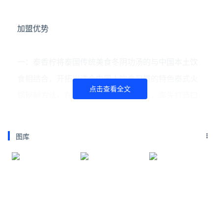
加盟优势
一：泰香柠将泰国传统美食冬阴功汤的与中国本土饮
食相结合，开拓出适合中国人饮食习惯的特色泰式火
点击查看全文
锅秘制方法。在四川开辟这一行业空白，率先打造口
味正宗、环境优美的泰式火锅餐饮连锁品牌。从原材
料采购到食品加工，从厨房布局到食物出品，每一个
图库
环节都要把食品质量安全关，步步引领泰式火锅行业
的进步和改革。
二：泰香柠拥有签约的品牌运营中心。包含：空间设
计，朋友圈、公众号软文推广、新媒体营销等符合现
代化的联合运营。全程指导跟踪合作伙伴选址、设计