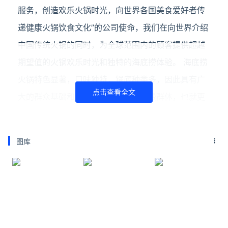
服务，创造欢乐火锅时光，向世界各国美食爱好者传
递健康火锅饮食文化”的公司使命，我们在向世界介绍
中国传统火锅的同时，为全球范围内的顾客提供超越
期望值的火锅欢乐时光和独特的海底捞体验。 海底捞
火锅特色显著，口味独特，锅底种类多，因此具有广
点击查看全文
大的群众基础和喜爱吃火锅的稳定消费群体，也就更
容易打动消费者。海底捞火锅除了经营火锅外，还搭
配经营冰火锅系列、清爽饮品系列等，种类齐全，保
图库
证让你一次过足瘾。
延伸阅读
海底捞打赏码该不该扫
经济网 | www.ceweekly.cn本刊记者 崔晓萌 实习生
黄思晨最近，在一家海底捞门店里，消费者小张对着