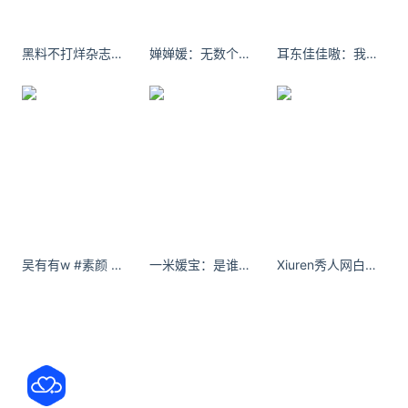
服务员胸前的“如果服务满意，请打赏￥3.99”的二维
码犯了难。刚享受完剥虾、递围裙的全
黑料不打烊杂志桃图最新少女跪自拍
婵婵媛：无数个需要你的瞬间我都闭嘴了。
耳东佳佳嗷：我以为换个时间我们也真的很合适
海底捞被打工人逼得开始卖盒饭了
作者 | 源Sight 王言现在可能有越来越多的人去海底
捞，吃的却不是火锅了。有网友发现，海底捞部分门
店上线了单价22元的工作日自助午餐。根据其发布的
图片，该自助餐的品类包括3款热菜（土豆丝、豆腐、
金
95后在海底捞办婚礼 餐费仅花2万多
吴有有w #素颜 库存 - 小红书
一米媛宝：是谁的DNA动了？#随机舞蹈 #lookatme #天津欢乐谷 #甜妹 #这谁顶的住啊
Xiuren秀人网白小蝶有些话，埋在心底。有些人，放在心里。
山西太原，五一期间一场别开生面的婚礼在海底捞上
演，婚礼的主角是一对95后新人，因为一些客观原因
选择了在海底捞举办婚礼。据新娘赵女士讲述，当天
的婚宴大概来了140人左右，大家放开了吃，餐费一