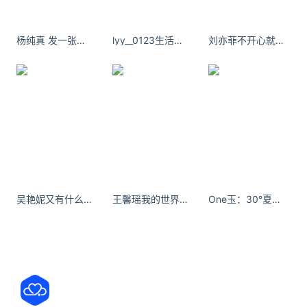
杨纯真 发一张好了 ​​​​
lyy__0123生活细碎，万物成诗。
刘亦菲不开心就吹吹晚风，别去烦别人。
老豆腐而用“盐卤”点卤，(氯化镁结晶所形成的卤块，
是制豆腐常用的凝固剂)
凝固后质地老韧，颇似豆腐，
所以称之“老豆腐”。
吴艳妮又有什么资格评价人家的成绩呢？
王馨瑶我的世界没有陌生人，只有不问远近的缘分
One玉：30°夏。#今天穿什么
吃豆腐脑，必须浇上“卤汁儿”后食用。
这卤汁儿有
回、汉民之分。
回民做的卤又有荤素之别。荤的是以
羊肉，口蘑等为主。素的以黄花菜，木耳，面筋等为
主料
，其口味浓中透着鲜。