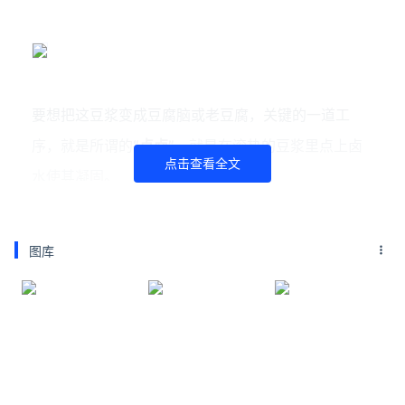
要想把这豆浆变成豆腐脑或老豆腐，关键的一道工
序，就是所谓的
“点卤”
，就是在滚热的豆浆里点上卤
点击查看全文
水使其凝固。
图库
豆腐脑和老豆腐之所以不同，区别就在这“点卤”所用
的 “凝固剂”的原料上。豆腐脑是用“石膏”点卤，(食用
石膏)
凝固后的豆浆质地细嫩，颇似白花花的“脑浆”，
这大概就是称之“豆腐脑”的原因。