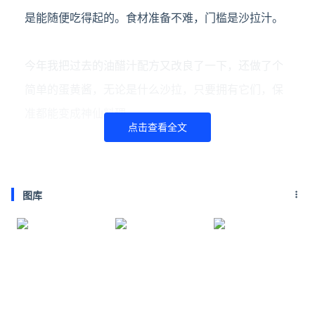
是能随便吃得起的。食材准备不难，门槛是沙拉汁。
今年我把过去的油醋汁配方又改良了一下，还做了个
简单的蛋黄酱，无论是什么沙拉，只要拥有它们，保
准都能变成神仙料理。
点击查看全文
食物的彩虹就在下方等你，开始下拉吧。
图库
万能油醋汁
1、3勺橄榄油+2勺生抽+1勺黑胡椒+1勺蜂蜜+2勺苹
果醋+1/4个黄柠檬汁+1勺洋葱+1勺白芝麻末。
*可以根据个人喜好把苹果醋换成香醋或白醋。