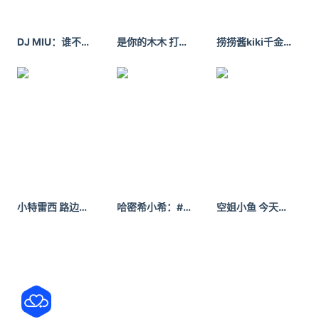
DJ MIU：谁不是一边热爱生活，又一边不想活。学最好的别人，做最好的自己。
是你的木木 打疫苗了吗 ​​​​
捞捞酱kiki千金私藏小裙裙
2、一顿爆摇，让它们充分融合，好吃的油醋汁完成。
万能蛋黄酱
小特雷西 路边等车被偷拍了！！#多巴胺亮色 #假日citywalk
哈密希小希：#是你喜欢的类型
空姐小鱼 今天穿什么香！失败并不可怕，可怕的是你还相信这句话。 - 小红书
3个生鸡蛋放入锅中，倒入没过鸡蛋2倍的冷水，加入
1勺盐和1勺醋，水开后煮7分钟捞出，过冰水，然后用
勺子压碎，加入3勺沙拉酱拌匀，蛋黄酱完成。
*放盐可以加速蛋白凝固，放醋可以软化蛋壳，煮好过