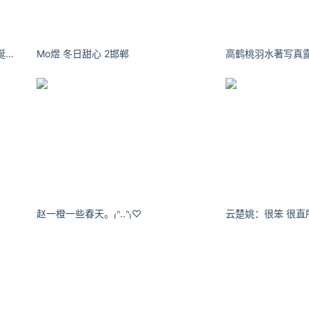
我是十一：我可爱成这样 做你的圣诞礼物好不好
Mo煜 冬日甜心 2邯郸 ​​​​
赵一橙一些春天。₍ᐢ..ᐢ₎♡
）