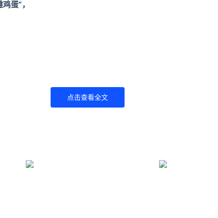
摊鸡蛋
”，
点击查看全文