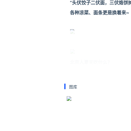
“
头伏饺子二伏面，三伏烙饼
各种凉菜、面条更是换着来~
北京人夏天吃什么？
图库
1.饺子