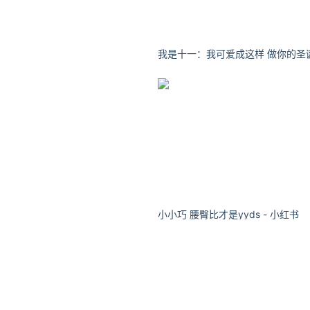
2.芝麻酱面
3.扁豆焖面
4.三合油
小小巧 腰臀比才是yyds - 小红书
（图片来自新浪博客：Angel