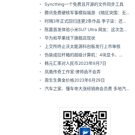
Syncthing一个免费且开源的文件同步工具
腾讯免费硬核军事模拟端游 《暗区突围：无
限》端游国服今日上线：GTX 960就能玩
时隔3年正式回归连更2条作品 李子柒：还有
存货正在剪
陈震首发体验小米SU7 Ultra 网友：这次怎么
一直夸
华为和苹果线下旗舰店现状
上交所终止沃太能源科创板发行上市审核
伪装成拉杆箱的超级计算机：4块显卡、
246TB硬盘、2500W电源
韩元汇率对人民币2023年9月7日
凤凰传奇工作室:律师函不会弄
周生生黄金价格2023年6月29日
汽车之家、懂车帝大涨经销商会员费 多地汽车
协会联合抵制