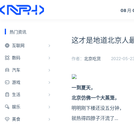
08
月
热门资讯
这才是地道北京人
互联网
数码
作者：
北京吃货
2022-05-23
汽车
游戏
一到夏天，
生活
北京仿佛一个大蒸笼，
娱乐
明明刚下楼还没五分钟，
就热得四脖子汗流了...
美食