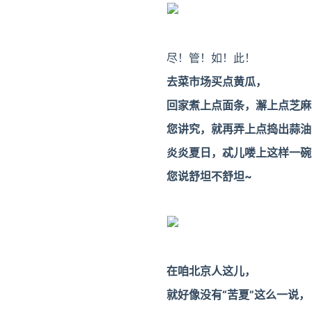
尽！管！如！此！
去菜市场买点黄瓜，
回家煮上点面条，澥上点芝麻
您讲究，就再弄上点捣出蒜油
炎炎夏日，
忒儿喽上这样一碗
您说舒坦不舒坦~
在咱北京人这儿，
就好像没有“苦夏”这么一说，