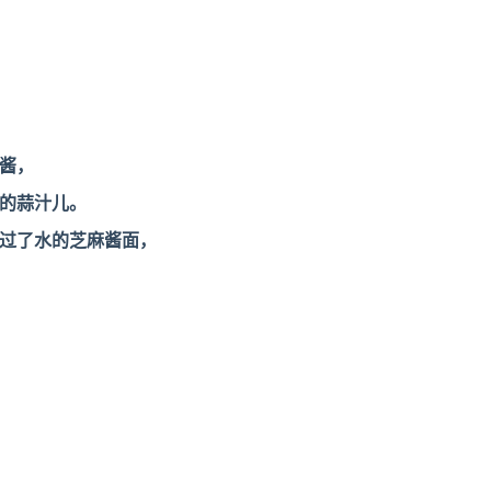
酱，
的蒜汁儿。
过了水的芝麻酱面，