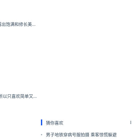
高鹤桃羽水著写真露出饱满和修长美腿！
云楚姚：很笨 很直所以只喜欢简单又真诚的人#治愈系 #氛围感 #拍照 #随拍 #治愈系笑容
猜你喜欢
男子地铁穿病号服拍摄 乘客惊慌躲避