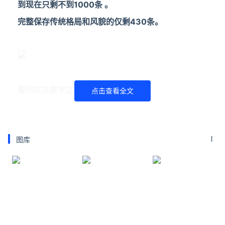
到现在只剩不到1000条 。
完整保存传统格局和风貌的仅剩430条。
看到这些数字之后的心情，
点击查看全文
就如同那大杂院房顶上生长的枯草一样，
对于一个在胡同长大的北京人来说，
图库
家一样的胡同，如朋友一样就在身边。
这是很多老北京人生活了一辈子的地方。