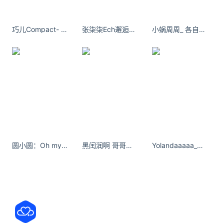
如今，
在网上看到任何关于北京胡同的都激动不已！
巧儿Compact- 这是一季多巴胺穿搭 ​​​
张柒柒Ech邂逅摩纳哥王妃同款护肤 情人节快乐呀 #motd# ​​​
小蜗周周_ 各自乘流而上，互为欢喜人间。
感谢微博：“胡游京城”以下是他精心的统计！
经他们实地扫街统计，
北京
内城
现有胡同950条
（为了尽可能全地不落下一条胡同，
圆小圆：Oh my god我已经爱上她#大长腿美女 #ohmygod我已经爱上她
黑闰润啊 哥哥的拳头比较硬，还是想我的时候比较硬 ​​​
Yolandaaaaa_｜少吃一定会瘦｜骨感瘦永远自带清冷 - 小红书
其中西城区（二环内部分）471条，
东城区（二环内部分）479条
（两区内城部分保留胡同数量基本一样）。
（一）