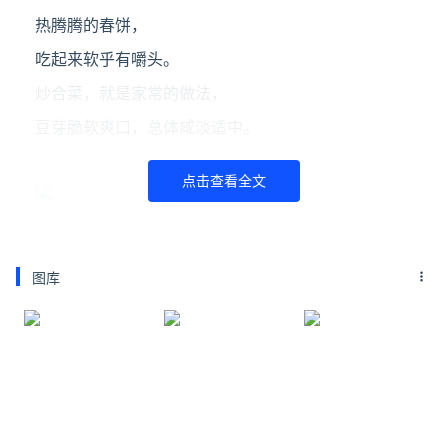
热腾腾的春饼，
吃起来软乎有嚼头。
炒合菜，就是家常的做法，
豆芽脆软爽口，总体咸淡适中。
点击查看全文
（图片来自大众点评：昱畅）
图库
桌桌必点的
肘子，
酱香十足，
瘦肉不柴，肥肉不腻，
就酒吃，卷饼都特香~