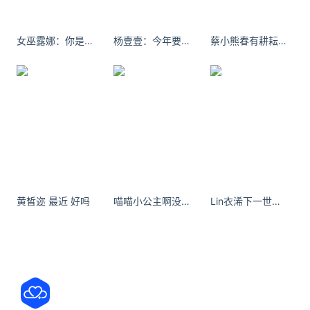
（图片来自大众点评：尔笙）
女巫露娜：你是个可爱又浪漫的麻烦。
杨壹壹：今年要好好生活[挤眼] ​​​
蔡小熊春有耕耘，秋有丰收，爱在当下，天长地久。
×
人均：61元
地址：幸福巷幸福北里20号楼
黄皙迩 最近 好吗
喵喵小公主啊没见过什么大世面，这辈子我只爱你着一张脸。
Lin衣浠下一世的情歌、把词交由你填、看看你仍旧是谁高高在上的王。
0
2
福满园
一家不起眼的京味小馆，