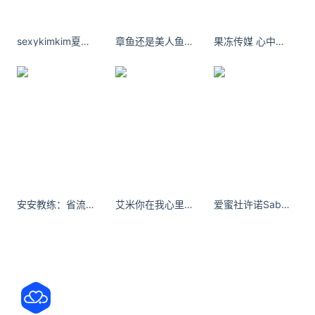
如果你有芝士片，那搭配任意食材，就可以组合成丰
盛的吐司小披萨，
烤箱和空气炸锅都能做。
sexykimkim夏天该毕业了,咱俩的爱情还能再继续吗?
章鱼还是美人鱼版纳碎片 2西双版纳·西双版纳万达文华度假酒店 ​​​​
果冻传媒 心中有丘壑，眉目作山河。
如果你只有鸡蛋和吐司，那还可以做最简单的鸡蛋三
明治。
一起度过这段时间吧，
照顾好自己，安排好手头上有
安安教练：省流__#驾校女教练 #反差 #小肚子
艾米你在我心里有一个好听的名字叫爱人。
爱蜜社许诺Sabrina依旧是极致销魂的丝袜美腿视觉诱惑
限的物资，合理饮食，确保健康。也
可以利用这一段
难得的完整时间看书、学习充电。
一起做好准备吧，在世界重回正轨之前。