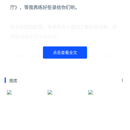
厅》，等我再练好些录给你们听。
在
小区团购群里，本
想买点小馄饨之类的当早餐，却
阴差阳错买到不少吐司。
点击查看全文
没有挑三拣四的余地，吐司已经非常理想了，关于吐
司的懒人菜谱之前也做过不少
。
图库
比如用淡奶油和鸡蛋混合出蛋奶液，浸着吐司烤一
烤，就是外脆里嫩的吐司烤布丁。