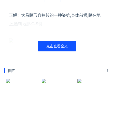
正解：大马趴
形容摔跤的一种姿势,身体前倾,趴在地
上,脸朝地那样摔倒.
点击查看全文
杵窝子
图库
得了，地方也到了，逛街呗。她开始拉着我，跟我说
她最近的相亲经历：