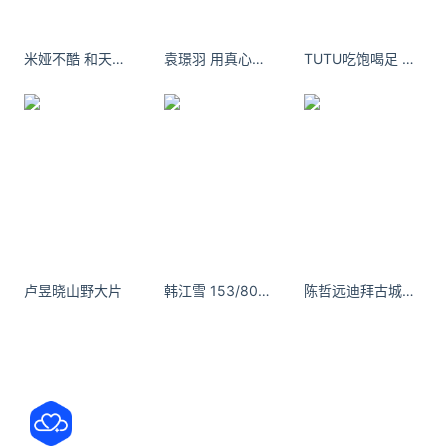
“哎哟，你可不知道，我第一次相亲紧张的连话都说不
出来。”
米娅不酷 和天空融为一体啦 ​​​​
袁璟羽 用真心说再见 就真的会再见面 ​​​
TUTU吃饱喝足 我也来费尔蒙下午茶啦
我损她：“你平常不挺能说的吗？”
“那我紧张啊！”
“我跟你说你就是杵窝子~”
她一脸无辜，委屈巴巴看着我说：我这跟结巴和哑巴
之间来回转换，哪还有心思杵自己的胳肢窝啊？”
卢昱晓山野大片
韩江雪 153/80｜王者dd #分享穿搭 #今天穿这样
陈哲远迪拜古城沙漠登封写真，率性橙色穿搭，感受神秘古城的惬意氛围
正解：杵窝子
，咱老北京方言，意思是上不得台面，
不过批评的较为柔和。