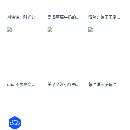
蒙古族吃饭的节奏，基本从早上开始就是奶，一天三
刘诗诗：时光让我们相聚，时光却也让我们分离。
爱喝草莓牛奶的ki 世间最可证明的因果；你付出多少努力，就必有多少收获。
清兮：给王子倒一杯卡布奇洛
顿都是奶。还有好多朋友问我这么白是不是喝奶喝太
多了，还有问是不是用奶洗澡的……并不是！也没关
系！但确实喝奶喝得多。
奶茶、炒米、奶豆腐、奶嚼口等 | flickr Yingzhe
Wang
quq 不要辜负好天气 #约拍 #室内写真 #美女
美了个滢小红书微密圈全套精选系列作品资源
葱油饼er没有油画雕塑音乐诗歌以及各种自然美所引起的情感
除了大家都喝的牛奶，还有羊奶、马奶、鹿奶、骆驼
奶……不过这些做成饮品来喝的还是比牛奶少，多数是
制成奶制品。说到内蒙古的奶制品，心灵手巧的蒙古