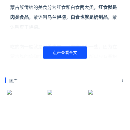
蒙古族传统的美食分为红食和白食两大类，
红食就是
肉类食品
，蒙语叫乌兰伊德；
白食也就是奶制品
，蒙
语叫查干伊德。
吃的肉
一般就是家养牛羊，马肉吃得少一些，因为在
点击查看全文
蒙古族的信仰中马是比较尊贵的动物，所以只有祭祀
的时候才吃。吃法分为烤和煮，像你们都知道的烤全
羊、烤羊腿、手把肉啥的，感兴趣的参见文章☛
套马
图库
的汉子你爱吃什么？原汁原味的内蒙古美食来了！
这
篇就不赘述了。
手把肉 | flickr Yoshiaki Takei