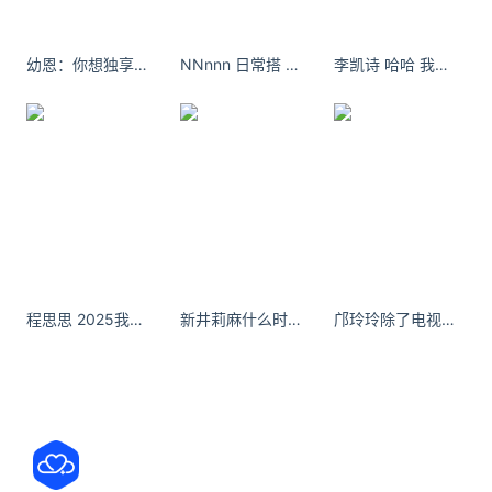
味道
很好，
样式精巧尤其适合送礼
，价格也很合适。
幼恩：你想独享他的爱 可恋人时常冰冷 朋友又总暧昧不清
NNnnn 日常搭 近期最爱的一双！- 小红书
李凯诗 哈哈 我是美美的精灵女王[害羞][害羞] ​​​
特别是Morozoff，
源于1931年，是日本巧克力界的常
青树，闻名世界的
十大伴手礼之一。
（注：第一次将情人节的概念带入日本的，也
正是
它。）
之前去旅行，我曾背了好几盒送亲友，也不心疼。
程思思 2025我的年度九图不重样 - 小红书
新井莉麻什么时候出生的
邝玲玲除了电视剧领域外还涉足了音乐领域。
礼盒
内含20颗巧克力
。