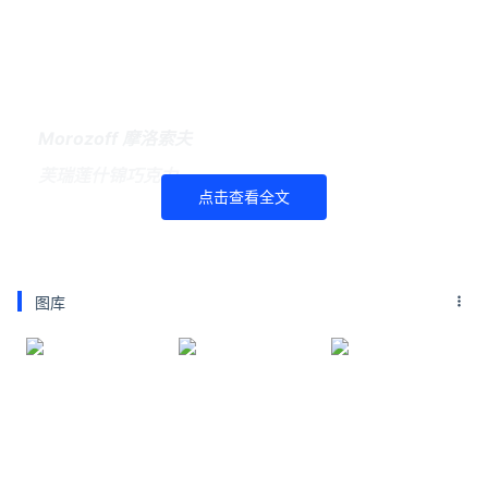
Mor
ozoff 摩洛索夫
芙瑞莲什锦巧克力
点击查看全文
图库
预算一百多元，能买到什么拿得出手的巧克力礼盒
吗？
那我会毫不犹豫给你推荐——日系巧克力。