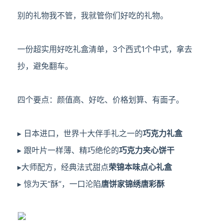
别的礼物我不管，我就管你们好吃的礼物。
一份
超实用好吃礼盒
清单，3个西式1个中式，拿去
抄，避免翻车。
四个要点：颜值高、好吃、价格划算、有面子。
▸ 日本进口，世界十大伴手礼之一
的
巧克力礼盒
▸ 跟叶片一样薄、精巧绝伦的
巧克力夹心饼干
▸大师配方，经典法式甜点
荣锦本味点心礼盒
▸ 惊为天“酥”，一口沦陷
唐饼家
锦绣唐彩酥