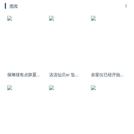
图库
保琳球有点胖夏日限定球～#OOTD##今天穿什么##夏天该有的样子# 2广州 ​​​​
洁洁仙贝er 坠落人间蓝宝石
余家仪已经开始了自己的职业生涯。