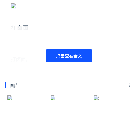
打 卤 面
点击查看全文
打卤面，
应该是今天这些吃食里最费事的了。
过去只有在祝寿时才能打上一次卤，
图库
现在兹要您要不嫌麻烦，
天天吃也没问题。
做打卤面讲究要用
东北的木耳，