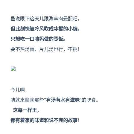
虽说眼下这天儿跟涮羊肉最配吧，
但此刻快被冷风吹成冰棍的小编，
只想吃一口咱妈做的烫饭。
要不热汤面、片儿汤也行，不挑！
今儿啊，
咱就来聊聊那些
“
有汤有水有滋味”
的吃食。
这每一样里，
都有着家的味道和说不完的故事
！