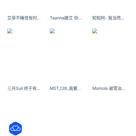
口外的蘑菇，
上好的五花肉切薄片，再
配上干黄花，鹿角菜。
艾菲不睡觉有时候是不是不在乎了，也就是不在乎了?
Taanna滕艾 你们有没有幻想过自己穿白纱的样子？
知知阿- 我当然会很开心 ​​​​
至于具体做法，
我就不跟您白话了，您可比我会~
您说还有什么比晚上推开家门，
发现咱妈已经把卤跟面准备好，
三月Suil 终于有人能拍照了[春遊家族] ​​​
MST_128_我要努力实现梦想，以弥补我小时候吹过的牛。
Momola 被雪治愈的每一天 - 小红书
还幸福的事情么？