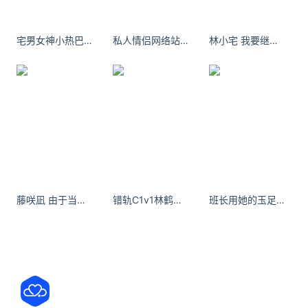
地址：天坛路天坛公园北门西侧（近天坛工美大楼）
宅男女神小热巴肉丝美脚长腿撩人
私人情侣网络站杨茗茗打开啤酒罐图片
林小宅 我要继续做自己想做的事情 专注自己 提升自己
2.门框锅贴店
皮儿薄馅儿大，外皮焦脆的锅贴，
您爱不爱？
（图片来自大众点评：
奔跑的小小怡与喵了个咪的
）
藤咲凪 由于当时她和孩子都不在家，所以逃过一劫。
错轨C1v1林鹤桉 与兄欢娇软嫡女缠上身免费阅读
班长用她的玉足白丝帮我爽 不能贪心，贪心的话，连感知幸福的能力，都会失去
要我说吃锅贴，还得奔这儿~
茴香、猪肉大葱、三鲜...
多种荤素搭配的馅儿料任您选，