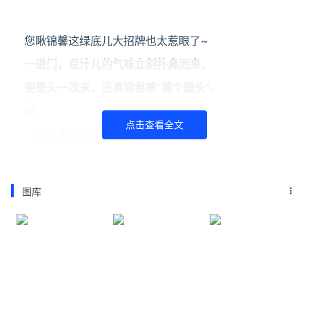
您瞅锦馨这绿底儿大招牌也太惹眼了~
一进门，豆汁儿的气味立刻扑鼻而来，
要是头一次来，还真容易被“熏个跟头”。
点击查看全文
（图片来自大众点评：吃饼小仙女）
在咱北京最不缺的就是豆汁儿店，
图库
家家味儿也都不一样。
他家豆汁儿我喝着还行，
您哪天逛完天坛，顺道的话，可以来上一碗。