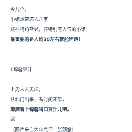
今儿个，
小编想带您去几家
藏在犄角旮旯，
还特别有人气的小馆！
最重要的是人均30左右就能吃饱！
1.锦馨豆汁
上周末去天坛，
从北门出来，看时间还早，
琢磨着上锦馨喝口豆汁儿吧。
（图片来自大众点评：
张颤悠
）