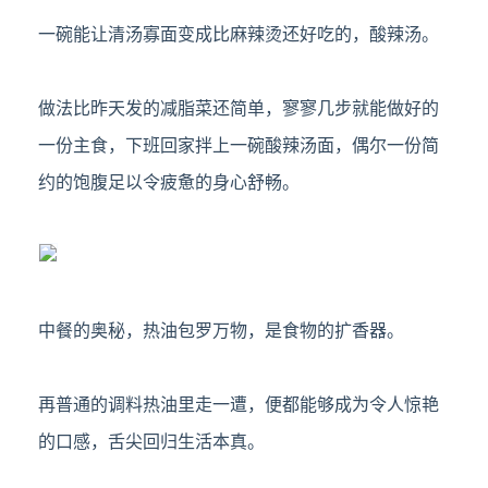
一碗能让清汤寡面变成比麻辣烫还好吃的，酸辣汤。
做法比昨天发的减脂菜还简单，寥寥几步就能做好的
一份主食，下班回家拌上一碗酸辣汤面，偶尔一份简
约的饱腹足以令疲惫的身心舒畅。
中餐的奥秘，热油包罗万物，是食物的扩香器。
再普通的调料热油里走一遭，便都能够成为令人惊艳
的口感，舌尖回归生活本真。