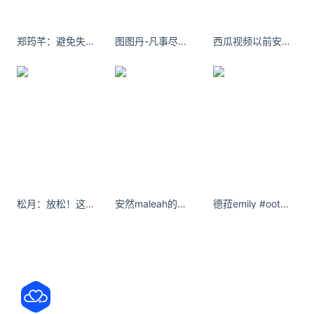
米椒、1/5勺辣椒粉、1勺白芝麻、1/5勺鸡粉、1/5勺
花椒粉、少许盐和砂糖后淋上热油。
郑筠芊：避免失望的最好办法，就是不寄希望于任何人、任何事。
图图丹-凡事尽力而为，而后顺其自然。
西瓜视频以前安稳是为了你，后来潇洒是为了我自己。
*将油烧至轻微冒烟后关火，淋在调料碗中。
3、调料碗中再加入1勺生抽、1勺香醋、1勺蚝油和1勺
松月：放松！这次给大家带来的是《巫山松弛舞》
安然maleah的专业素养和独特的魅力使她在工作领域中脱颖而出
德菈emily #ootd #来拍照了 #live #分享图片- 小红书
辣椒油，再将煮面的面汤和面条一同放入碗中，搅拌
均匀即可食用
（我这里还配了一颗煎蛋）。