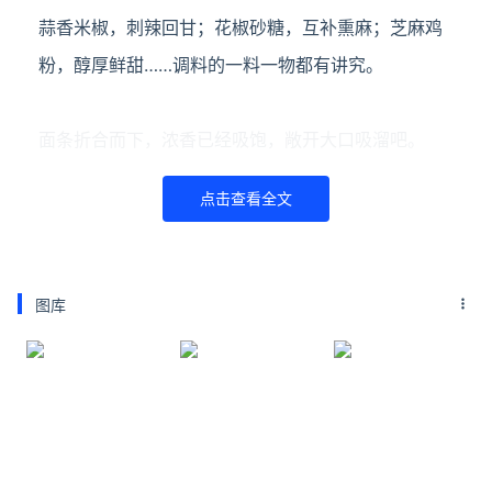
蒜香米椒，刺辣回甘；花椒砂糖，互补熏麻；芝麻鸡
粉，醇厚鲜甜……调料的一料一物都有讲究。
面条折合而下，浓香已经吸饱，敞开大口吸溜吧。
点击查看全文
酸辣汤面
1、锅中加入适量清水，水开后下面条煮熟（3分钟左
图库
右）。
2、准备一个汤碗，放入1勺蒜末、1勺葱花、1/2勺小