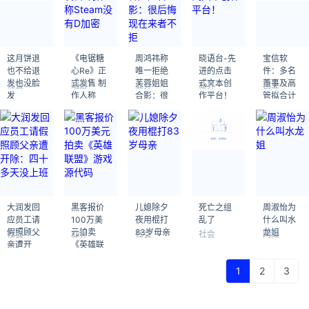
这月饼退
《电锯糖
周鸿祎称
晓语台-先
宝信软
也不给退
心Re》正
唯一拒绝
进的点击
件：多名
发也没脸
式发售 制
芙蓉姐姐
式文本创
董事及高
社会
端游
业界
业界
创业
发
作人称
合影：很
作平台！
管拟合计
Steam没
后悔 现在
减持不超
有D加密
来者不拒
47万股
大润发回
黑客报价
儿媳除夕
死亡之组
周淑怡为
应员工请
100万美
夜用棍打
乱了
什么叫水
假照顾父
元拍卖
83岁母亲
龙姐
社会
业界
社会
社会
网红
亲遭开
《英雄联
除：四十
盟》游戏
多天没上
源代码
1
2
3
班