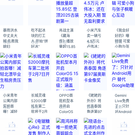
暴雨洪水
吃不起冰
肖战主演
小米汽车
《我会好
中丈夫大
块的打工
《藏海
卖一辆亏
好的》曝
喊:先救我
人 开始“拼
传》播放
4.5万元
特辑 可爱
社会
社会
影视
车讯
影视
媳妇
好冰”
量超15.85
卢伟冰：
小狗与张
亿 登顶
还在大投
子枫暖心
2025古装
入期 暂无
互动
剧第一
盈利要求
小米青年
长城灵魂
OPPO首
《姥姥的
Gemini
公寓内部
S2000摩
批机型本
外孙》将
Live免费
实拍首
托车第二
月开启
代表泰国
了：只针
社会
车讯
软件
影视
业界
曝！减轻
批将于2月
ColorOS
角逐第97
对Android
北漂毕业
7日开售
15正式版
届奥斯卡
用户 替代
生租房贵
升级：涵
金像奖
Google助
压力
盖Find X7
理
等11款