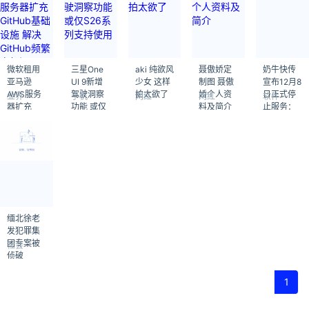
微软租用
三星One
aki 纯欲风
聂傲娇定
奶牛快传
亚马逊
UI 9新增
少女 这样
制图 聂傲
宣布12月8
AWS服务
驾驶洞察
拍太欲了
娇个人资
日正式停
业界
手机
网红
网红
软件
器扩充
功能 或仅
料及简介
止服务：
GitHub基
S26系列
关闭登
础设施 解
支持使用
录、上
决GitHub
传、下载
频繁宕机
等功能
问题
缅北徐老
发犯罪集
团专案被
社会
侦破
1