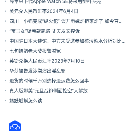
曝苹果下代Apple Watch SE将采用塑料表壳
美元兑人民币汇率2024年6月4日
四川一小猫竟成“纵火犯” 误开电磁炉把家炸了 如今直播
还债
“宝马女”疑卷款跑路 丈夫发文控诉
中国驻日本大使馆：中方未受邀参加核污染水分析对比检
测
七旬嫖娼老大爷报警喊冤
英镑兑换人民币汇率2023年7月10日
华莎被告发涉嫌演出淫乱罪
退货的时候千万别选择退运费怎么回事
真人版娜美“元旦战袍侧面挖空”大解放
觞觥觚斛怎么读