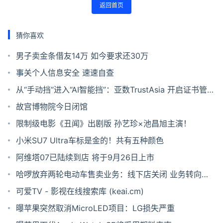
返回首页
猜你喜欢
男子卖金条借友14万 如今要求还30万
事关个人信息安全 速速自查
从“手动挡”进入“AI智能挡”：亚数TrustAsia 开启证书管理
「服务化」新时代
故宫博物院今日闭馆
限制级电影《丑闻》出剧版 孙艺珍×池昌旭主演！
小米SU7 Ultra车标是金的！共有五种颜色
阿维塔07已陆续到店 将于9月26日上市
哈啰放弃两轮电动车售卖业务：线下店关闭 业务转向租
赁
可爱TV - 影视在线搜索库 (keai.cm)
曝苹果突然取消MicroLED项目：LG损失严重