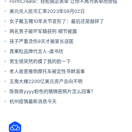
全修复
FormCreate：轻松搞定表单 让你不再为表单而烦恼
美元兑人民币汇率2023年09月02日
女子戴玉镯10年关节变形了：最后还是敲碎了
两名男子破坏军婚获刑 细节披露
孩子严重烫伤9天才被家长送医
真果粒品牌代言人-虞书欣
男生很突然的摸了我的脸一下
老人故意推倒摩托车被定性寻衅滋事
五角大楼2200亿美元资产去向不明
陈佩奇yyyy粉色的猪微密照片怎么回事？
杭州疫情最新消息今天