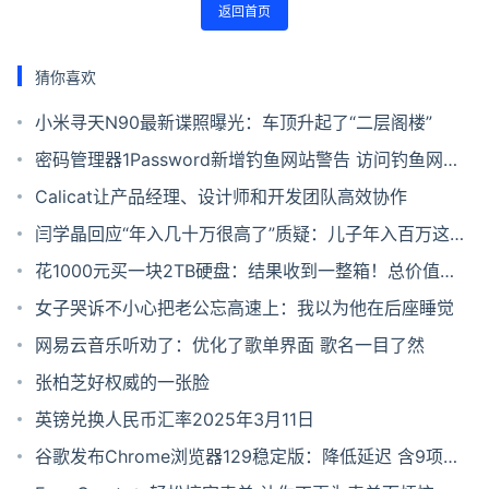
返回首页
猜你喜欢
小米寻天N90最新谍照曝光：车顶升起了“二层阁楼”
密码管理器1Password新增钓鱼网站警告 访问钓鱼网站
粘贴密码时先警告用户
Calicat让产品经理、设计师和开发团队高效协作
闫学晶回应“年入几十万很高了”质疑：儿子年入百万这个
家才能运转
花1000元买一块2TB硬盘：结果收到一整箱！总价值
9000+
女子哭诉不小心把老公忘高速上：我以为他在后座睡觉
网易云音乐听劝了：优化了歌单界面 歌名一目了然
张柏芝好权威的一张脸
英镑兑换人民币汇率2025年3月11日
谷歌发布Chrome浏览器129稳定版：降低延迟 含9项安