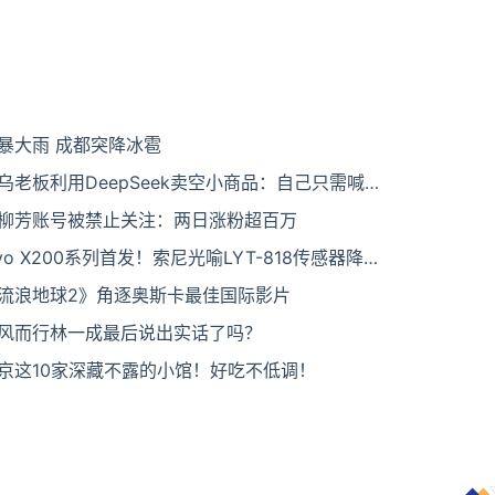
暴大雨 成都突降冰雹
乌老板利用DeepSeek卖空小商品：自己只需喊
二三四五
柳芳账号被禁止关注：两日涨粉超百万
ivo X200系列首发！索尼光喻LYT-818传感器降
流浪地球2》角逐奥斯卡最佳国际影片
风而行林一成最后说出实话了吗？
京这10家深藏不露的小馆！好吃不低调！