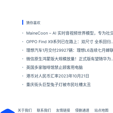
猜你喜欢
MaineCoon – AI 实时音视频世界模型，专为社
互动场景
OPPO Find X9系列已在路上：双尺寸 全系回归
屏
理想汽车1月交付29927辆：理想L6连续七月蝉
增程销冠
微信原生鸿蒙版大规模放量！正式版有望随华为
Mate 70系列发布
英国多家咖啡馆禁止顾客用电脑
港币对人民币汇率2023年10月21日
重庆街头巨型兔子灯被市民吐槽太丑
关于我们
联系我们
友情链接
侵删通道
站点地图