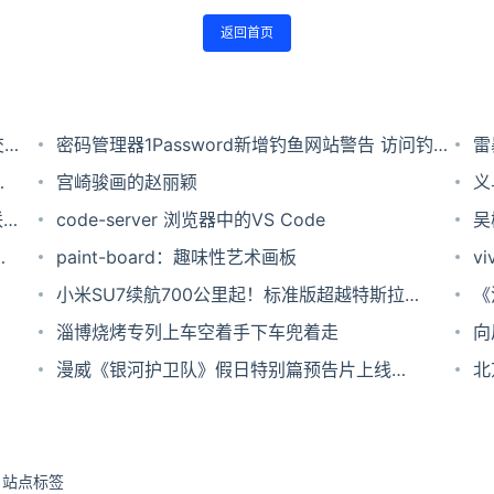
返回首页
交
密码管理器1Password新增钓鱼网站警告 访问钓鱼
雷
直
网站粘贴密码时先警告用户
宫崎骏画的赵丽颖
义
联
code-server 浏览器中的VS Code
一
吴
paint-board：趣味性艺术画板
v
小米SU7续航700公里起！标准版超越特斯拉
临
《
Model 3长续航版
淄博烧烤专列上车空着手下车兜着走
向
漫威《银河护卫队》假日特别篇预告片上线
北
Disney+
站点标签