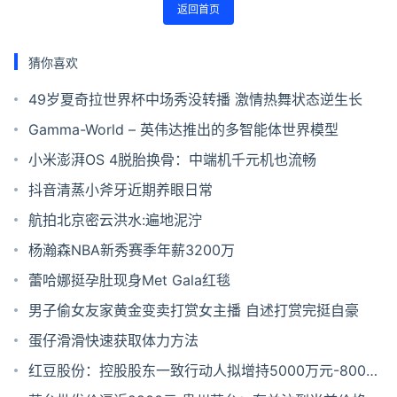
返回首页
猜你喜欢
49岁夏奇拉世界杯中场秀没转播 激情热舞状态逆生长
Gamma-World – 英伟达推出的多智能体世界模型
小米澎湃OS 4脱胎换骨：中端机千元机也流畅
抖音清蒸小斧牙近期养眼日常
航拍北京密云洪水:遍地泥泞
杨瀚森NBA新秀赛季年薪3200万
蕾哈娜挺孕肚现身Met Gala红毯
男子偷女友家黄金变卖打赏女主播 自述打赏完挺自豪
蛋仔滑滑快速获取体力方法
红豆股份：控股股东一致行动人拟增持5000万元-8000