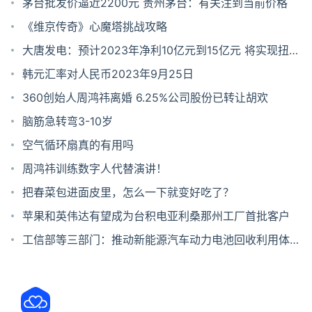
万元
茅台批发价逼近2200元 贵州茅台：有关注到当前价格
《维京传奇》心魔塔挑战攻略
大唐发电：预计2023年净利10亿元到15亿元 将实现扭亏
为盈
韩元汇率对人民币2023年9月25日
360创始人周鸿祎离婚 6.25%公司股份已转让胡欢
脑筋急转弯3-10岁
空气循环扇真的有用吗
周鸿祎训练数字人代替演讲！
把春菜包进面皮里，怎么一下就变好吃了？
苹果和英伟达有望成为台积电亚利桑那州工厂首批客户
工信部等三部门：推动新能源汽车动力电池回收利用体系
建设