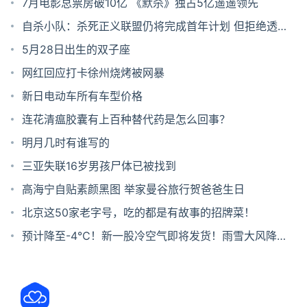
7月电影总票房破10亿 《默杀》独占5亿遥遥领先
自杀小队：杀死正义联盟仍将完成首年计划 但拒绝透露
后续计划
5月28日出生的双子座
网红回应打卡徐州烧烤被网暴
新日电动车所有车型价格
连花清瘟胶囊有上百种替代药是怎么回事？
明月几时有谁写的
三亚失联16岁男孩尸体已被找到
高海宁自贴素颜黑图 举家曼谷旅行贺爸爸生日
北京这50家老字号，吃的都是有故事的招牌菜！
预计降至-4℃！新一股冷空气即将发货！雨雪大风降温
在路上...