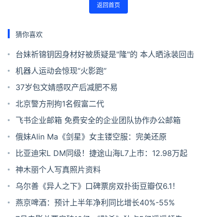
返回首页
猜你喜欢
台妹祈锦钥因身材好被质疑是"隆"的 本人晒泳装回击
机器人运动会惊现“火影跑”
37岁包文婧感叹产后减肥不易
北京警方刑拘1名假富二代
飞书企业邮箱 免费安全的企业团队协作办公邮箱
俄妹Alin Ma《剑星》女主镂空服：完美还原
比亚迪宋L DM同级！捷途山海L7上市：12.98万起
神木丽个人写真照片资料
乌尔善《异人之下》口碑票房双扑街豆瓣仅6.1！
燕京啤酒：预计上半年净利同比增长40%-55%